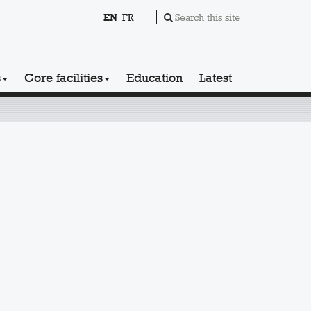
EN
FR
Search this site
s
Core facilities
Education
Latest