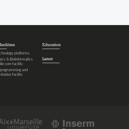
acilities
Education
chnology platforms
Latest
cs & BioInformatics
le core facility
eprogramming and
ntiation facility