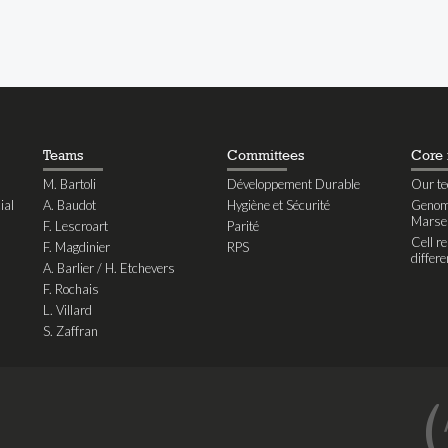
Teams
Committees
Core f
M. Bartoli
Développement Durable
Our te
ial
A. Baudot
Hygiène et Sécurité
Genomi
Marseil
F. Lescroart
Parité
Cell r
F. Magdinier
RPS
differe
A. Barlier / H. Etchevers
F. Rochais
L. Villard
S. Zaffran