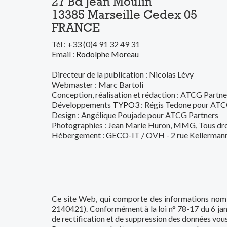
27 Bd Jean Moulin
13385 Marseille Cedex 05
FRANCE
Tél : +33 (0)4 91 32 49 31
Email :
Rodolphe Moreau
Directeur de la publication : Nicolas Lévy
Webmaster : Marc Bartoli
Conception, réalisation et rédaction : ATCG Partne
Développements
TYPO3
: Régis Tedone pour ATC
Design : Angélique Poujade pour ATCG Partners
Photographies : Jean Marie Huron, MMG, Tous dro
Hébergement :
GECO-IT
/ OVH - 2 rue Kellerman
Ce site Web, qui comporte des informations nomi
2140421). Conformément à la loi n° 78-17 du 6 janvie
de rectification et de suppression des données vous 