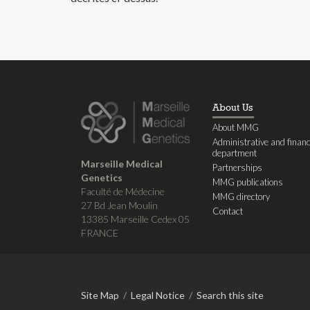
About Us
About MMG
Administrative and financ
department
Marseille Medical
Partnerships
Genetics
MMG publications
Faculté de Médecine
MMG directory
27 Bd Jean Moulin
Contact
13385 Marseille Cedex 05
FRANCE
Site Map
/
Legal Notice
/
Search this site