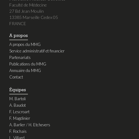
Faculté de Médecine
27 Bd Jean Moulin
13385 Marseille Cedex 05
FRANCE
A propos
A propos du MMG
Service administratif et financier
Partenariats
Publications du MMG
Annuaire du MMG
Contact
Équipes
M. Bartoli
A. Baudot
F. Lescroart
F. Magdinier
A. Barlier / H. Etchevers
F. Rochais
L. Villard