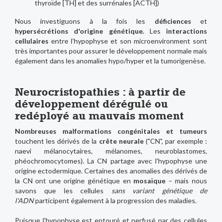
thyroïde [TH] et des surrénales [ACTH])
Nous investiguons à la fois les
déficiences
et
hypersécrétions d'origine génétique.
Les
interactions
cellulaires
entre l’hypophyse et son microenvironment sont
très importantes pour assurer le développement normale mais
également dans les anomalies hypo/hyper et la tumorigenèse.
Neurocristopathies : à partir de
développement dérégulé ou
redéployé au mauvais moment
Nombreuses malformations congénitales et tumeurs
touchent les dérivés de la
crête neurale
("CN", par exemple :
naevi mélanocytaires, mélanomes, neuroblastomes,
phéochromocytomes). La CN partage avec l'hypophyse une
origine ectodermique. Certaines des anomalies des dérivés de
la CN ont une origine génétique en
mosaïque
– mais nous
savons que les cellules
sans variant génétique de
l'ADN
participent également à la progression des maladies.
Puisque l'hypophyse est entouré et perfusé par des cellules