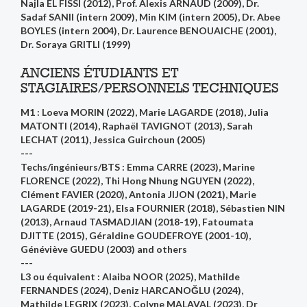
Najla EL FISSI (2012), Prof. Alexis ARNAUD (2009), Dr.
Sadaf SANII (intern 2009), Min KIM (intern 2005), Dr. Abee
BOYLES (intern 2004), Dr. Laurence BENOUAICHE (2001),
Dr. Soraya GRITLI (1999)
ANCIENS ÉTUDIANTS ET
STAGIAIRES/PERSONNELS TECHNIQUES
M1 : Loeva MORIN (2022), Marie LAGARDE (2018), Julia
MATONTI (2014), Raphaël TAVIGNOT (2013), Sarah
LECHAT (2011), Jessica Guirchoun (2005)
---
Techs/ingénieurs/BTS : Emma CARRE (2023), Marine
FLORENCE (2022), Thi Hong Nhung NGUYEN (2022),
Clément FAVIER (2020), Antonia JIJON (2021), Marie
LAGARDE (2019-21), Elsa FOURNIER (2018), Sébastien NIN
(2013), Arnaud TASMADJIAN (2018-19), Fatoumata
DJITTE (2015), Géraldine GOUDEFROYE (2001-10),
Généviève GUEDU (2003) and others
---
L3 ou équivalent : Alaiba NOOR (2025), Mathilde
FERNANDES (2024), Deniz HARCANOĞLU (2024),
Mathilde LEGRIX (2023), Colyne MALAVAL (2023), Dr